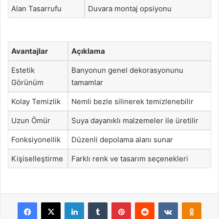
Alan Tasarrufu
Duvara montaj opsiyonu
Avantajlar
Açıklama
Estetik
Banyonun genel dekorasyonunu
Görünüm
tamamlar
Kolay Temizlik
Nemli bezle silinerek temizlenebilir
Uzun Ömür
Suya dayanıklı malzemeler ile üretilir
Fonksiyonellik
Düzenli depolama alanı sunar
Kişiselleştirme
Farklı renk ve tasarım seçenekleri
Facebook
X
LinkedIn
Tumblr
Pinterest
Reddit
VKontakte
Odnok