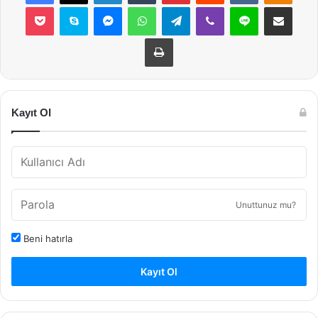
Pocket
Skype
Messenger
WhatsApp
Telegram
Viber
Line
E-Posta ile payla
Yazdır
Kayıt Ol
Unuttunuz mu?
Beni hatırla
Kayıt Ol