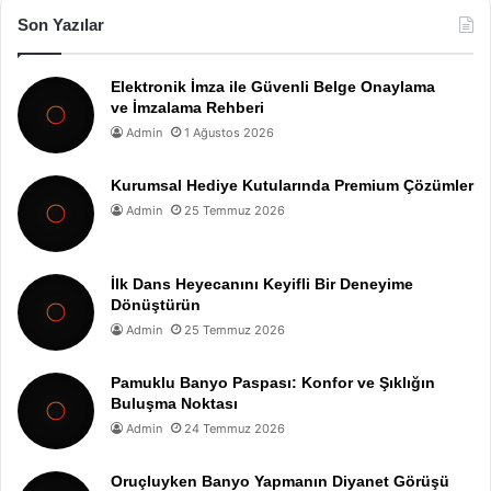
Son Yazılar
Elektronik İmza ile Güvenli Belge Onaylama
ve İmzalama Rehberi
Admin
1 Ağustos 2026
Kurumsal Hediye Kutularında Premium Çözümler
Admin
25 Temmuz 2026
İlk Dans Heyecanını Keyifli Bir Deneyime
Dönüştürün
Admin
25 Temmuz 2026
Pamuklu Banyo Paspası: Konfor ve Şıklığın
Buluşma Noktası
Admin
24 Temmuz 2026
Oruçluyken Banyo Yapmanın Diyanet Görüşü