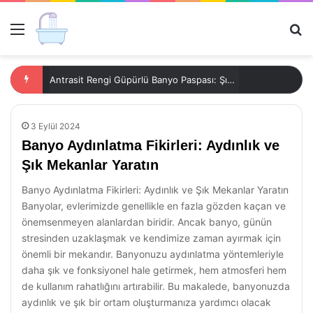
Menü
Ar
Antrasit Rengi Güpürlü Banyo Paspası: Şıklığın ve Konforun Buluşma Noktası
3 Eylül 2024
Banyo Aydınlatma Fikirleri: Aydınlık ve
Şık Mekanlar Yaratın
Banyo Aydınlatma Fikirleri: Aydınlık ve Şık Mekanlar Yaratın
Banyolar, evlerimizde genellikle en fazla gözden kaçan ve
önemsenmeyen alanlardan biridir. Ancak banyo, günün
stresinden uzaklaşmak ve kendimize zaman ayırmak için
önemli bir mekandır. Banyonuzu aydınlatma yöntemleriyle
daha şık ve fonksiyonel hale getirmek, hem atmosferi hem
de kullanım rahatlığını artırabilir. Bu makalede, banyonuzda
aydınlık ve şık bir ortam oluşturmanıza yardımcı olacak