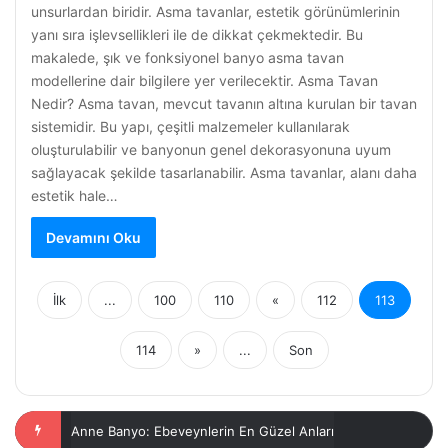
unsurlardan biridir. Asma tavanlar, estetik görünümlerinin
yanı sıra işlevsellikleri ile de dikkat çekmektedir. Bu
makalede, şık ve fonksiyonel banyo asma tavan
modellerine dair bilgilere yer verilecektir. Asma Tavan
Nedir? Asma tavan, mevcut tavanın altına kurulan bir tavan
sistemidir. Bu yapı, çeşitli malzemeler kullanılarak
oluşturulabilir ve banyonun genel dekorasyonuna uyum
sağlayacak şekilde tasarlanabilir. Asma tavanlar, alanı daha
estetik hale…
Devamını Oku
İlk
...
100
110
«
112
113
114
»
...
Son
Banyo Yapıp Gusul Abdesti Unutmanın Önemi