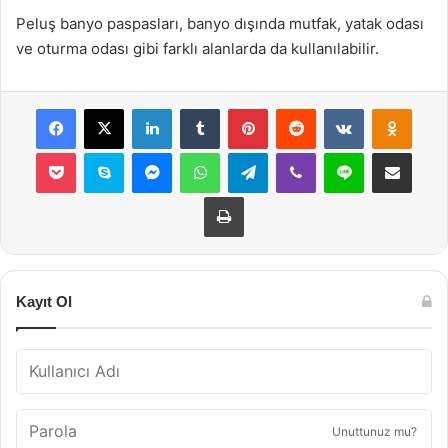
Peluş banyo paspasları, banyo dışında mutfak, yatak odası
ve oturma odası gibi farklı alanlarda da kullanılabilir.
Facebook
X
LinkedIn
Tumblr
Pinterest
Reddit
VKontakte
Odnok
Pocket
Skype
Messenger
WhatsApp
Telegram
Viber
Line
E-Posta ile payla
Yazdır
Kayıt Ol
Unuttunuz mu?