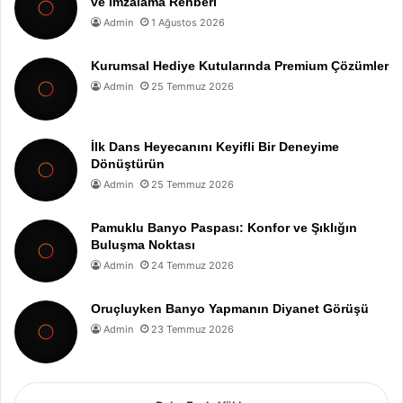
ve İmzalama Rehberi
Admin
1 Ağustos 2026
Kurumsal Hediye Kutularında Premium Çözümler
Admin
25 Temmuz 2026
İlk Dans Heyecanını Keyifli Bir Deneyime
Dönüştürün
Admin
25 Temmuz 2026
Pamuklu Banyo Paspası: Konfor ve Şıklığın
Buluşma Noktası
Admin
24 Temmuz 2026
Oruçluyken Banyo Yapmanın Diyanet Görüşü
Admin
23 Temmuz 2026