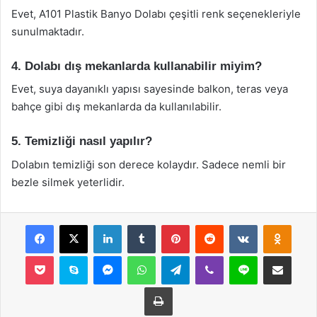
Evet, A101 Plastik Banyo Dolabı çeşitli renk seçenekleriyle
sunulmaktadır.
4. Dolabı dış mekanlarda kullanabilir miyim?
Evet, suya dayanıklı yapısı sayesinde balkon, teras veya
bahçe gibi dış mekanlarda da kullanılabilir.
5. Temizliği nasıl yapılır?
Dolabın temizliği son derece kolaydır. Sadece nemli bir
bezle silmek yeterlidir.
Facebook
X
LinkedIn
Tumblr
Pinterest
Reddit
VKontakte
Odnok
Pocket
Skype
Messenger
WhatsApp
Telegram
Viber
Line
E-Posta ile payla
Yazdır