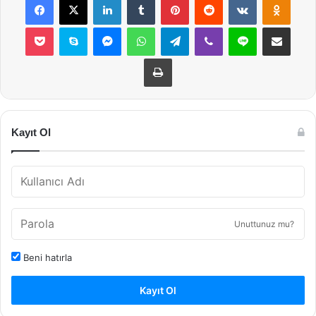
Pocket
Skype
Messenger
WhatsApp
Telegram
Viber
Line
E-Posta ile payla
Yazdır
Kayıt Ol
Unuttunuz mu?
Beni hatırla
Kayıt Ol