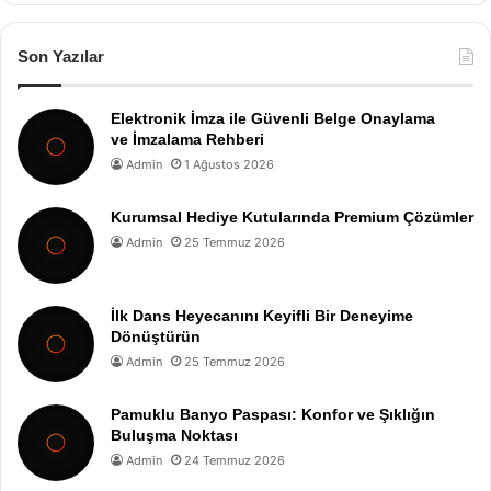
Son Yazılar
Elektronik İmza ile Güvenli Belge Onaylama
ve İmzalama Rehberi
Admin
1 Ağustos 2026
Kurumsal Hediye Kutularında Premium Çözümler
Admin
25 Temmuz 2026
İlk Dans Heyecanını Keyifli Bir Deneyime
Dönüştürün
Admin
25 Temmuz 2026
Pamuklu Banyo Paspası: Konfor ve Şıklığın
Buluşma Noktası
Admin
24 Temmuz 2026