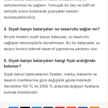
temizlenmesi ile sağlanır. Yumuşak bir bez ve hafif bir
temizlik ürünü kullanarak yüzeydeki lekeleri
temizleyebilirsiniz.
4. Siyah banyo bataryaları su tasarrufu sağlar mı?
Birçok modern siyah banyo bataryası, su tasarrufu
sağlayan teknolojilerle donatılmıştır. Bu tür bataryalar, su
akışını kontrol ederek tasarruf yapmanıza yardımcı olur.
5. Siyah banyo bataryaları hangi fiyat aralığında
bulunur?
Siyah banyo bataryalarının fiyatları, marka, malzeme ve
tasarım özelliklerine göre değişiklik göstermektedir.
Genellikle 100 TL ile 2000 TL arasında değişen fiyatlarla
bulmak mümkündür.
Facebook
X
LinkedIn
Tumblr
Pinterest
Reddit
VKontakte
Odnok