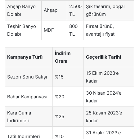
Ahşap Banyo
2.500
Şık tasarım, doğal
Ahşap
Dolabı
TL
görünüm
Teşhir Banyo
800
Fırsat ürünü,
MDF
Dolabı
TL
avantajlı fiyat
İndirim
Kampanya Türü
Geçerlilik Tarihi
Oranı
15 Ekim 2023’e
Sezon Sonu Satışı
%15
kadar
30 Nisan 2024’e
Bahar Kampanyası
%20
kadar
Kara Cuma
25 Kasım 2023’e
%25
İndirimleri
kadar
31 Aralık 2023’e
Tatil İndirimleri
%10