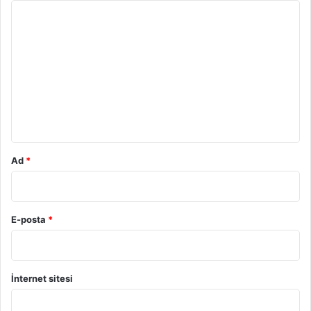
Y
o
r
u
m
*
Ad
*
E-posta
*
İnternet sitesi