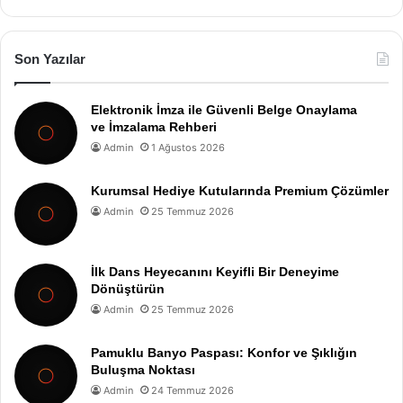
Son Yazılar
Elektronik İmza ile Güvenli Belge Onaylama
ve İmzalama Rehberi
Admin
1 Ağustos 2026
Kurumsal Hediye Kutularında Premium Çözümler
Admin
25 Temmuz 2026
İlk Dans Heyecanını Keyifli Bir Deneyime
Dönüştürün
Admin
25 Temmuz 2026
Pamuklu Banyo Paspası: Konfor ve Şıklığın
Buluşma Noktası
Admin
24 Temmuz 2026