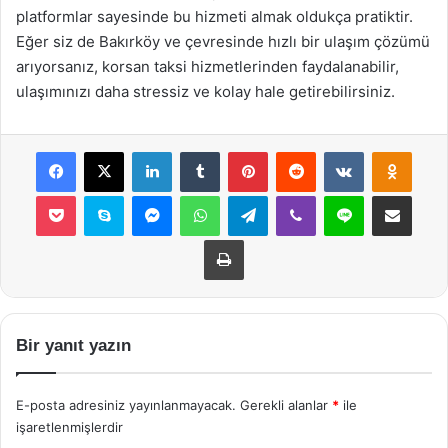
platformlar sayesinde bu hizmeti almak oldukça pratiktir.
Eğer siz de Bakırköy ve çevresinde hızlı bir ulaşım çözümü
arıyorsanız, korsan taksi hizmetlerinden faydalanabilir,
ulaşımınızı daha stressiz ve kolay hale getirebilirsiniz.
Facebook
X
LinkedIn
Tumblr
Pinterest
Reddit
VKontakte
Odnok
Pocket
Skype
Messenger
WhatsApp
Telegram
Viber
Line
E-Posta ile payla
Yazdır
Bir yanıt yazın
E-posta adresiniz yayınlanmayacak.
Gerekli alanlar
*
ile
işaretlenmişlerdir