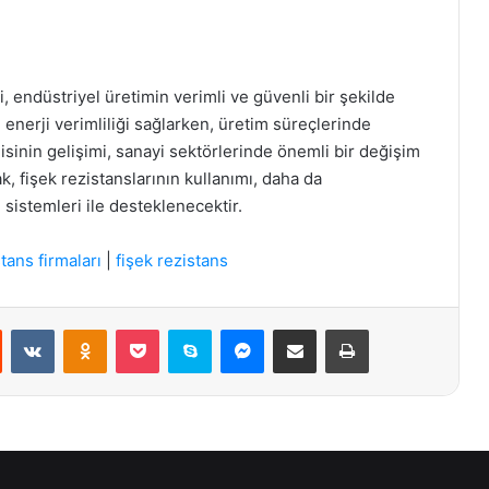
i, endüstriyel üretimin verimli ve güvenli bir şekilde
 enerji verimliliği sağlarken, üretim süreçlerinde
isinin gelişimi, sanayi sektörlerinde önemli bir değişim
, fişek rezistanslarının kullanımı, daha da
 sistemleri ile desteklenecektir.
tans firmaları
|
fişek rezistans
st
Reddit
VKontakte
Odnoklassniki
Pocket
Skype
Messenger
E-Posta ile paylaş
Yazdır