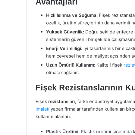
Avantajları
Hızlı Isınma ve Soğuma:
Fişek rezistanslar
özellik, üretim süreçlerinin daha verimli h
Yüksek Güvenlik:
Doğru şekilde entegre ed
sistemlerin güvenli bir şekilde çalışmasını
Enerji Verimliliği:
İyi tasarlanmış bir sıcakl
hem çevresel hem de maliyet açısından av
Uzun Ömürlü Kullanım:
Kaliteli fişek
rezis
olması sağlanır.
Fişek Rezistanslarının Ku
Fişek
rezistans
ları, farklı endüstriyel uygulama
imalatı
yapan firmalar tarafından kullanılan birço
kullanım alanları:
Plastik Üretimi:
Plastik üretimi sırasında 