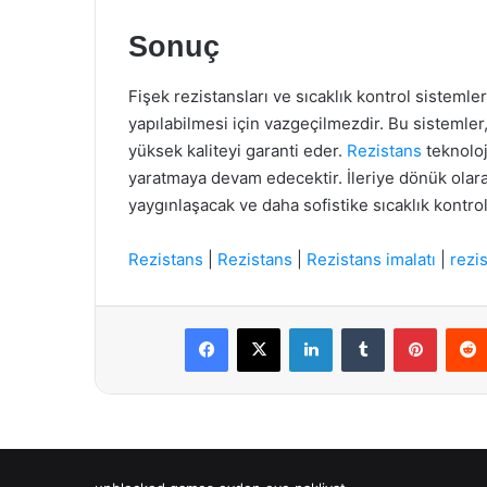
Sonuç
Fişek rezistansları ve sıcaklık kontrol sistemler
yapılabilmesi için vazgeçilmezdir. Bu sistemler,
yüksek kaliteyi garanti eder.
Rezistans
teknoloj
yaratmaya devam edecektir. İleriye dönük olarak
yaygınlaşacak ve daha sofistike sıcaklık kontrol
Rezistans
|
Rezistans
|
Rezistans imalatı
|
rezis
Facebook
X
LinkedIn
Tumblr
Pintere