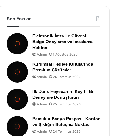
Son Yazılar
Elektronik İmza ile Güvenli
Belge Onaylama ve İmzalama
Rehberi
Admin
1 Ağustos 2026
Kurumsal Hediye Kutularında
Premium Çözümler
Admin
25 Temmuz 2026
İlk Dans Heyecanını Keyifli Bir
Deneyime Dönüştürün
Admin
25 Temmuz 2026
Pamuklu Banyo Paspası: Konfor
ve Şıklığın Buluşma Noktası
Admin
24 Temmuz 2026