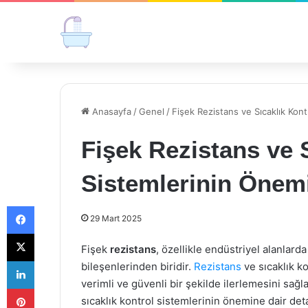
Anasayfa
/
Genel
/
Fişek Rezistans ve Sıcaklık Kon
Fişek Rezistans ve 
Sistemlerinin Önem
Facebook
29 Mart 2025
X
Fişek
rezistans
, özellikle endüstriyel alanlard
LinkedIn
bileşenlerinden biridir.
Rezistans
ve sıcaklık ko
verimli ve güvenli bir şekilde ilerlemesini sağla
Pinterest
sıcaklık kontrol sistemlerinin önemine dair det