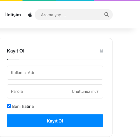
Sitemap
Arama
İletişim
yap
...
Kayıt Ol
Unuttunuz mu?
Beni hatırla
Kayıt Ol